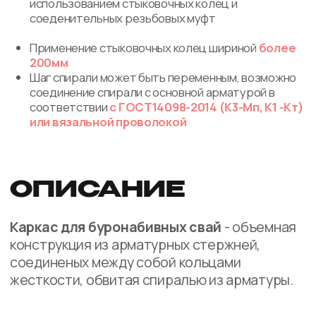
Каркас буронабивных свай
01
для устройства подпорных стен
Каркас буронабивных свай
02
для опор мостов
Армирование буронабивных свай
03
для устройства фундаментов зданий
Армирование буронабивных свай
04
для шумовых экранов
ВИДЫ
ПРОДУКЦИИ