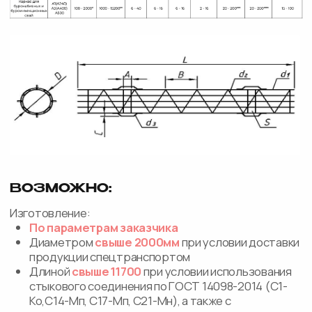
продукции спецтранспортом
Длиной
свыше 11700
при условии использования
стыкового соединения по ГОСТ 14098-2014 (С1-
Ко,С14-Мп, С17-Мп, С21-Мн), а также с
использованием стыковочных колец и
соеденительных резьбовых муфт
Применение стыковочных колец шириной
более
200мм
Шаг спирали может быть переменным, возможно
соединение спирали с основной арматурой в
соответствии
с ГОСТ14098-2014 (К3-Мп, К1 -Кт)
или вязальной проволокой
ОПИСАНИЕ
Каркас для буронабивных свай
- объемная
конструкция из арматурных стержней,
соединеных между собой кольцами
жесткости, обвитая спиралью из арматуры.
ОБЛАСТЬ ПРИМЕНЕНИЯ