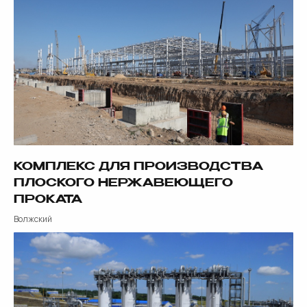
Контакты
КОМПЛЕКС ДЛЯ ПРОИЗВОДСТВА
ПЛОСКОГО НЕРЖАВЕЮЩЕГО
ПРОКАТА
ВОЗНИКЛИ
Волжский
ВОПРОСЫ?
Метком уже спешит к вам на помощь