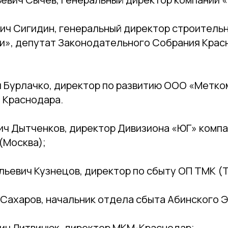
ич Сигидин, генеральный директор строитель
и», депутат Законодательного Собрания Крас
 Бурлачко, директор по развитию ООО «Метко
 Краснодара.
ич Дытченков, директор Дивизиона «ЮГ» комп
(Москва);
ьевич Кузнецов, директор по сбыту ОП ТМК (Т
 Сахаров, начальник отдела сбыта Абинского 
ич Литвинюк, директор МКМ-Краснодар;