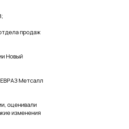
З;
 отдела продаж
ии Новый
и ЕВРАЗ Метсалл
ии, оценивали
акие изменения